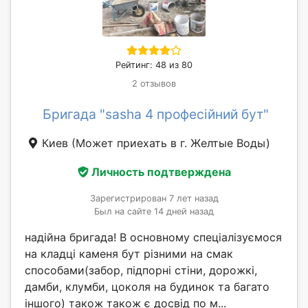
Рейтинг: 48 из 80
2 отзывов
Бригада "sasha 4 професійний бут"
Киев
(Может приехать в г. Желтые Воды)
Личность подтверждена
Зарегистрирован 7 лет назад
Был на сайте 14 дней назад
надійна бригада! В основному спеціалізуємося
на кладці каменя бут різними на смак
способами(забор, підпорні стіни, дорожкі,
дамби, клумби, цоколя на будинок та багато
іншого) також також є досвід по м...