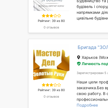
Будівництво та
будівель і спору
напрямками діял
цивільне будівни
Рейтинг: 39 из 80
0 отзывов
Бригада "ЗО
Харьков
(Мож
Личность по
Зарегистрирован 5 
Наши цели проф
заказчика.Без 
Рейтинг: 39 из 80
свою работу. В
0 отзывов
профессиональн
Подробнее