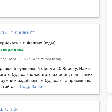
оти "під ключ""
приехать в г. Желтые Воды)
дтверждена
года назад
•
Был на сайте год назад
ацює в будівельній сфері з 2005 року. Нами
агато будівельно-монтажних робіт, пов язаних
наружним оздобленням будівель та приміщень.
атий оп...
Подробнее
k I Jack"