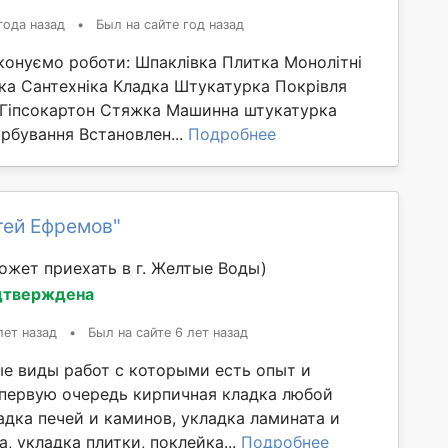
года назад
•
Был на сайте год назад
конуємо роботи: Шпаклівка Плитка Монолітні
ка Сантехніка Кладка Штукатурка Покрівля
и Гіпсокартон Стяжка Машинна штукатурка
рбування Встановлен...
Подробнее
гей Ефремов"
ожет приехать в г. Желтые Воды)
дтверждена
лет назад
•
Был на сайте 6 лет назад
е виды работ с которыми есть опыт и
в первую очередь кирпичная кладка любой
адка печей и каминов, укладка ламината и
, укладка плитки, поклейка...
Подробнее