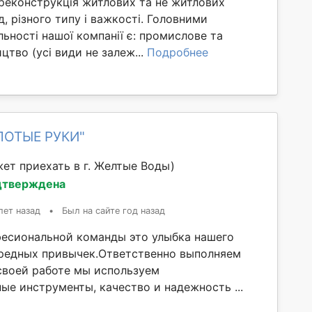
 реконструкція житлових та не житлових
д, різного типу і важкості. Головними
ьності нашої компанії є: промислове та
цтво (усі види не залеж...
Подробнее
ЛОТЫЕ РУКИ"
ет приехать в г. Желтые Воды)
дтверждена
лет назад
•
Был на сайте год назад
есиональной команды это улыбка нашего
вредных привычек.Ответственно выполняем
 своей работе мы используем
ые инструменты, качество и надежность ...