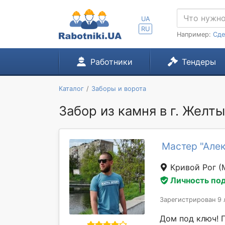
UA
RU
Например:
Сде
Работники
Тендеры
Каталог
Заборы и ворота
Забор из камня в г. Желт
Мастер "Але
Кривой Рог
(
Личность по
Зарегистрирован 9 
Дом под ключ! 