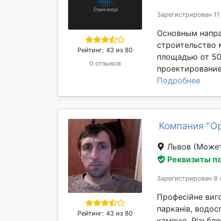
Зарегистрирован 11
Основным напра
строительство 
Рейтинг: 43 из 80
площадью от 50
0 отзывов
проектирование,
Подробнее
Компания "О
Львов
(Может
Реквизиты п
Зарегистрирован 8 
Професійне виго
парканів, водос
Рейтинг: 43 из 80
каменю. Різьбле