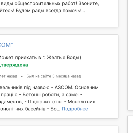
е виды общестроительных работ! Звоните,
тесь! Будем рады всегда помочь!...
COM"
Может приехать в г. Желтые Воды)
дтверждена
лет назад
•
Был на сайте 3 месяца назад
івельників під назвою - ASCOM. Основним
праці є - Бетонні роботи, а саме: -
даментів, - Підпірних стін, - Монолітних
онолітних басейнів - Бо...
Подробнее