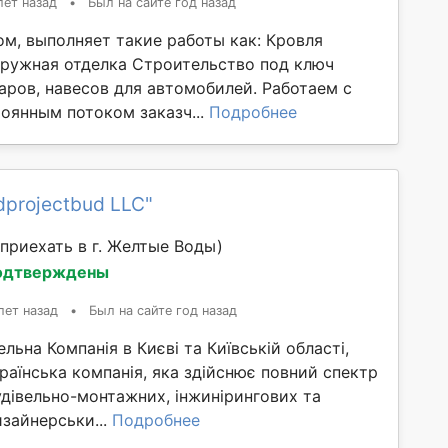
лет назад
•
Был на сайте год назад
ом, выполняет такие работы как: Кровля
аружная отделка Строительство под ключ
аров, навесов для автомобилей. Работаем с
тоянным потоком заказч...
Подробнее
dprojectbud LLC"
приехать в г. Желтые Воды)
одтверждены
лет назад
•
Был на сайте год назад
льна Компанія в Києві та Київській області,
раїнська компанія, яка здійснює повний спектр
удівельно-монтажних, інжинірингових та
зайнерськи...
Подробнее