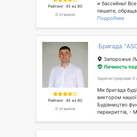
и бассейны! Вс
Рейтинг: 45 из 80
пишите, обращай
0 отзывов
Подробнее
Бригада "AS
Запорожье
(
Личность по
Зарегистрирован 9 
Ми бригада буд
вектором нашої 
Рейтинг: 45 из 80
Будівництво фун
0 отзывов
перекриттів, - М