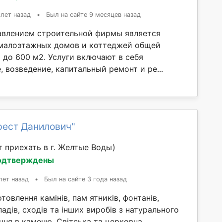
 лет назад
•
Был на сайте 9 месяцев назад
влением строительной фирмы является
малоэтажных домов и коттеджей общей
 до 600 м2. Услуги включают в себя
 возведение, капитальный ремонт и ре...
рест Данилович"
 приехать в г. Желтые Воды)
одтверждены
лет назад
•
Был на сайте 3 года назад
товлення камінів, пам ятників, фонтанів,
падів, сходів та інших виробів з натурального
ння в каменю. Світська та церковна