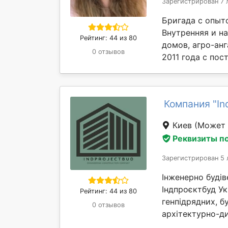
Зарегистрирован 7 
Бригада с опыт
Внутренняя и н
Рейтинг: 44 из 80
домов, агро-анг
0 отзывов
2011 года с пос
Компания "In
Киев
(Может 
Реквизиты п
Зарегистрирован 5 
Інженерно будіве
Індпроєктбуд Ук
Рейтинг: 44 из 80
генпідрядних, б
0 отзывов
архітектурно-ди