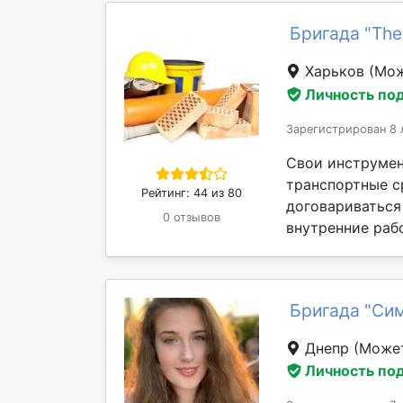
Бригада "The 
Харьков
(Мож
Личность по
Зарегистрирован 8 
Свои инструмен
транспортные ср
Рейтинг: 44 из 80
договариваться
0 отзывов
внутренние рабо
Бригада "Си
Днепр
(Может
Личность по