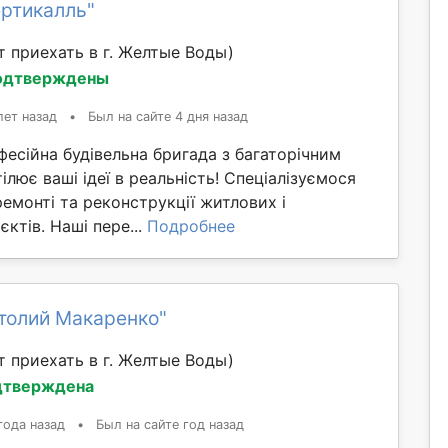
ертикалль"
 приехать в г. Желтые Воды)
одтверждены
лет назад
•
Был на сайте 4 дня назад
есійна будівельна бригада з багаторічним
ілює ваші ідеї в реальність! Спеціалізуємося
 ремонті та реконструкції житлових і
єктів. Наші пере...
Подробнее
толий Макаренко"
 приехать в г. Желтые Воды)
дтверждена
года назад
•
Был на сайте год назад