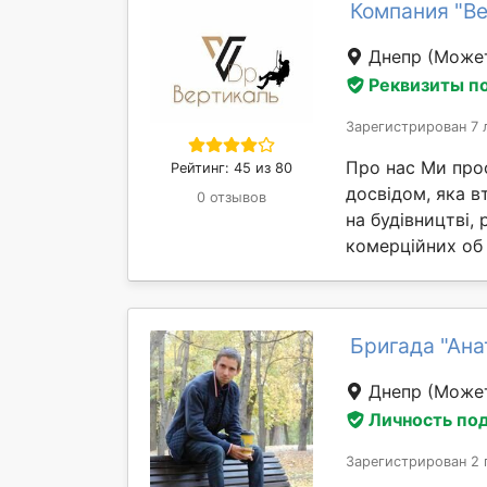
Компания "В
Днепр
(Может
Реквизиты п
Зарегистрирован 7 
Про нас Ми проф
Рейтинг: 45 из 80
досвідом, яка вт
0 отзывов
на будівництві,
комерційних об 
Бригада "Ана
Днепр
(Может
Личность по
Зарегистрирован 2 