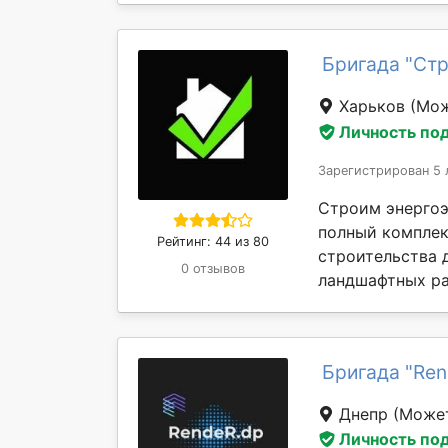
Бригада "Стр
Харьков
(Мож
Личность по
Зарегистрирован 5 
Строим энергоэ
полный комплек
Рейтинг: 44 из 80
строительства 
0 отзывов
ландшафтных раб
Бригада "Ren
Днепр
(Может
Личность по