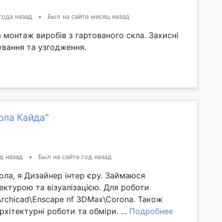
года назад
•
Был на сайте месяц назад
 монтаж виробів з гартованого скла. Захисні
ування та узгодження.
ола Кайда"
д назад
•
Был на сайте год назад
ла, я Дизайнер інтер єру. Займаюся
ектурою та візуалізацією. Для роботи
rchicad\Enscape nf 3DMax\Corona. Також
рхітектурні роботи та обміри. ...
Подробнее