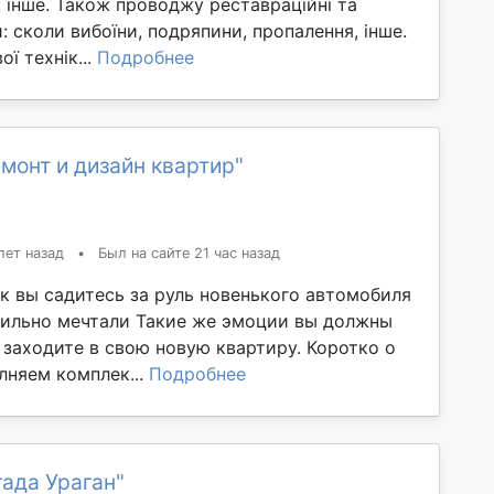
 інше. Також проводжу реставраційні та
: сколи вибоїни, подряпини, пропалення, інше.
ї технік...
Подробнее
монт и дизайн квартир"
лет назад
•
Был на сайте 21 час назад
ак вы садитесь за руль новенького автомобиля
сильно мечтали Такие же эмоции вы должны
 заходите в свою новую квартиру. Коротко о
лняем комплек...
Подробнее
ада Ураган"