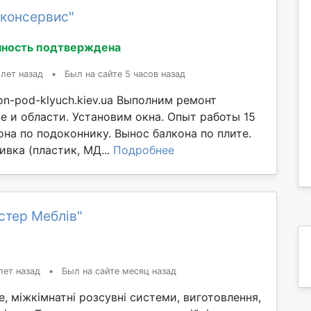
лконсервис"
ность подтверждена
 лет назад
•
Был на сайте 5 часов назад
n-pod-klyuch.kiev.ua Выполним ремонт
е и области. Установим окна. Опыт работы 15
она по подоконнику. Вынос балкона по плите.
вка (пластик, МД...
Подробнее
стер Меблів"
лет назад
•
Был на сайте месяц назад
е, міжкімнатні розсувні системи, виготовлення,