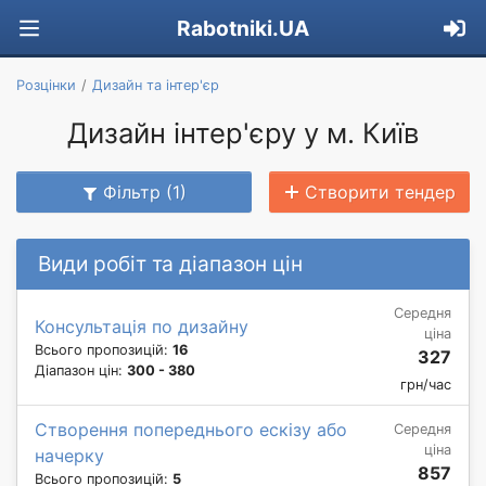
Rabotniki.UA
Розцінки
Дизайн та інтер'єр
Дизайн інтер'єру у м. Київ
Фільтр (1)
Створити тендер
Види робіт та діапазон цін
Середня
Консультація по дизайну
ціна
Всього пропозицій:
16
327
Діапазон цін:
300 - 380
грн/час
Створення попереднього ескізу або
Середня
ціна
начерку
857
Всього пропозицій:
5