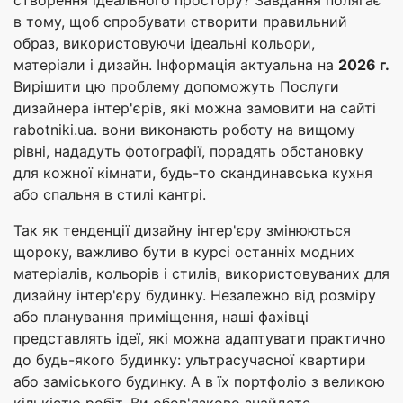
створення ідеального простору? Завдання полягає
в тому, щоб спробувати створити правильний
образ, використовуючи ідеальні кольори,
матеріали і дизайн. Інформація актуальна на
2026 г.
Вирішити цю проблему допоможуть Послуги
дизайнера інтер'єрів, які можна замовити на сайті
rabotniki.ua. вони виконають роботу на вищому
рівні, нададуть фотографії, порадять обстановку
для кожної кімнати, будь-то скандинавська кухня
або спальня в стилі кантрі.
Так як тенденції дизайну інтер'єру змінюються
щороку, важливо бути в курсі останніх модних
матеріалів, кольорів і стилів, використовуваних для
дизайну інтер'єру будинку. Незалежно від розміру
або планування приміщення, наші фахівці
представлять ідеї, які можна адаптувати практично
до будь-якого будинку: ультрасучасної квартири
або заміського будинку. А в їх портфоліо з великою