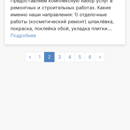
Предоставляем комплексную набор услуг в
ремонтных и строительных работах. Какие
именно наши направления: 1) отделочные
работы (косметический ремонт) шпаклёвка,
покраска, поклейка обой, укладка плитки....
Подробнее
Previous
Next
«
1
2
3
4
5
6
»