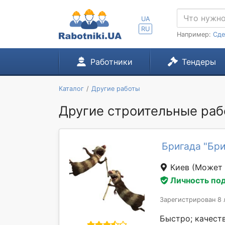
UA
RU
Например:
Сде
Работники
Тендеры
Каталог
Другие работы
Другие строительные раб
Бригада "Бр
Киев
(Может 
Личность по
Зарегистрирован 8 
Быстро; качест