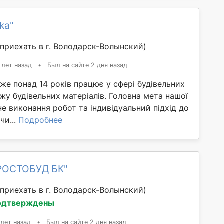
ka"
приехать в г. Володарск-Волынский)
 лет назад
•
Был на сайте 2 дня назад
же понад 14 років працює у сфері будівельних
жу будівельних матеріалів. Головна мета нашої
не виконання робот та індивідуальний підхід до
чи...
Подробнее
РОСТОБУД БК"
приехать в г. Володарск-Волынский)
одтверждены
 лет назад
•
Был на сайте 2 дня назад