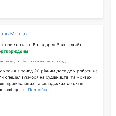
таль Монтаж"
т приехать в г. Володарск-Волынский)
одтверждены
лет назад
•
Был на сайте месяц назад
омпанія з понад 20-річним досвідом роботи на
Ми спеціалізуємося на будівництві та монтажі
ів, промислових та складських об єктів,
нтажі щогл...
Подробнее