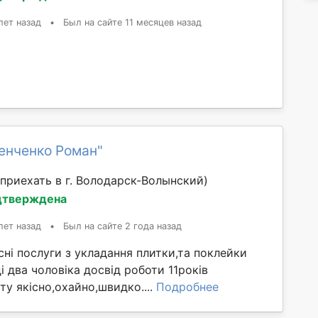
лет назад
•
Был на сайте 11 месяцев назад
енченко Роман"
приехать в г. Володарск-Волынский)
дтверждена
лет назад
•
Был на сайте 2 года назад
ні послуги з укладання плитки,та поклейки
і два чоловіка досвід роботи 11років
у якісно,охайно,швидко....
Подробнее