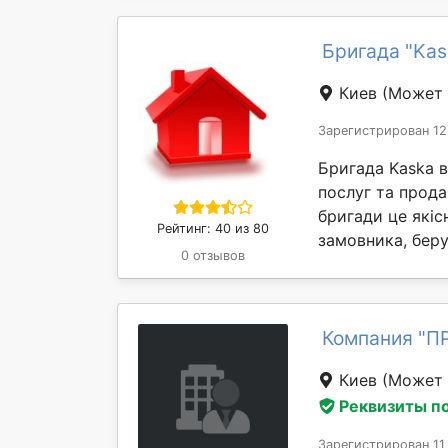
Бригада "Kas
Киев
(Может 
Зарегистрирован 12
Бригада Kaska в
послуг та прода
бригади це якіс
Рейтинг: 40 из 80
замовника, беру
0 отзывов
Компания "П
Киев
(Может 
Реквизиты п
Зарегистрирован 11