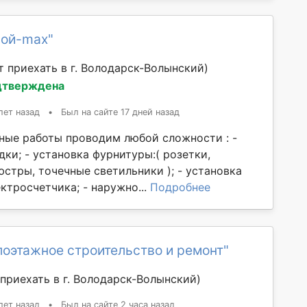
рой-max"
 приехать в г. Володарск-Волынский)
дтверждена
лет назад
•
Был на сайте 17 дней назад
ые работы проводим любой сложности : -
ки; - установка фурнитуры:( розетки,
стры, точечные светильники ); - установка
ктросчетчика; - наружно...
Подробнее
оэтажное строительство и ремонт"
приехать в г. Володарск-Волынский)
лет назад
•
Был на сайте 2 часа назад