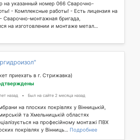
р на указанный номер 066 Сварочно-
ты! - Комплексные работы! - Есть лицензия на
 - Сварочно-монтажная бригада,
ся на изготовлении и монтаже метал...
кргидроизол"
ет приехать в г. Стрижавка)
одтверждены
лет назад
•
Был на сайте 2 месяца назад
рани на плоских покрівлях у Вінницькій,
мирській та Хмельницькій областях
еціалізується на професійному монтажі ПВХ
ских покрівлях у Вінниць...
Подробнее