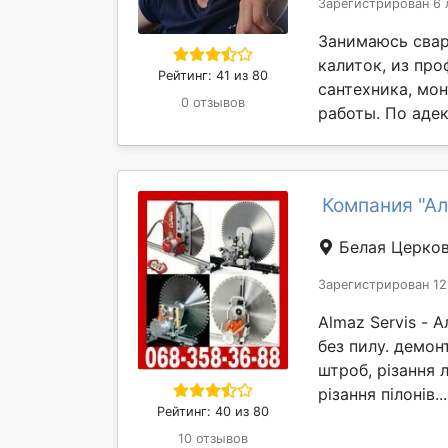
Зарегистрирован 6 
Занимаюсь свар
калиток, из про
Рейтинг: 41 из 80
сантехника, мо
0 отзывов
работы. По адек
Компания "Ал
Белая Церко
Зарегистрирован 12
Almaz Servis - 
без пилу. демон
штроб, різання л
різання пілонів..
Рейтинг: 40 из 80
10 отзывов