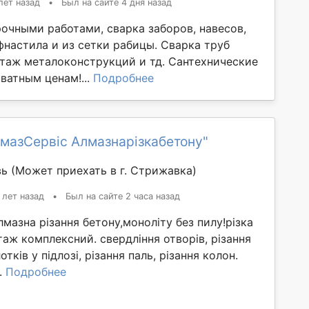
лет назад
•
Был на сайте 4 дня назад
очными работами, сварка заборов, навесов,
фнастила и из сетки рабицы. Сварка труб
нтаж металоконструкций и тд. Сантехнические
ватным ценам!...
Подробнее
мазСервіс Алмазнарізкабетону"
вь
(Может приехать в г. Стрижавка)
 лет назад
•
Был на сайте 2 часа назад
Алмазна різання бетону,моноліту без пилу!різка
таж комплексний. свердління отворів, різання
отків у підлозі, різання паль, різання колон.
..
Подробнее