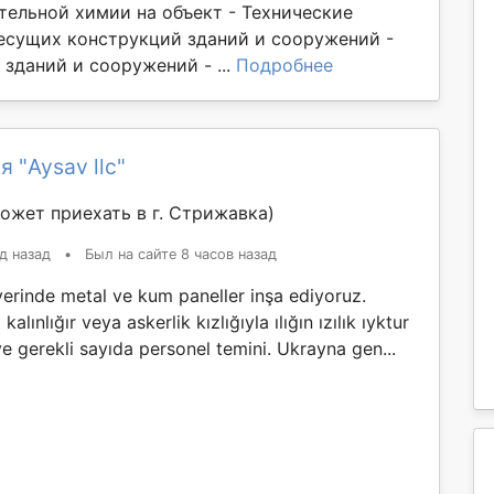
тельной химии на объект - Технические
есущих конструкций зданий и сооружений -
зданий и сооружений - ...
Подробнее
 "Aysav llc"
ожет приехать в г. Стрижавка)
д назад
•
Был на сайте 8 часов назад
yerinde metal ve kum paneller inşa ediyoruz.
kalınlığır veya askerlik kızlığıyla ılığın ızılık ıyktur
ve gerekli sayıda personel temini. Ukrayna gen...