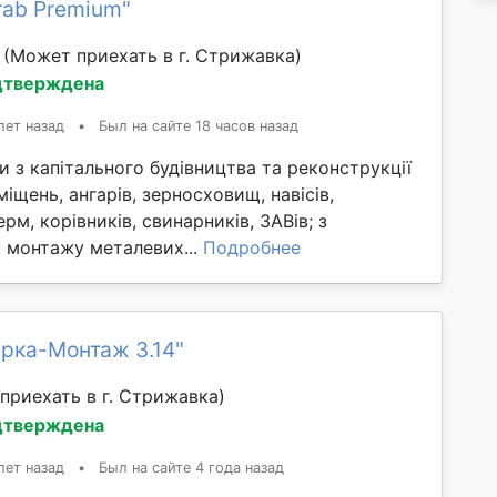
rab Premium"
й
(Может приехать в г. Стрижавка)
дтверждена
лет назад
•
Был на сайте 18 часов назад
 з капітального будівництва та реконструкції
іщень, ангарів, зерносховищ, навісів,
рм, корівників, свинарників, ЗАВів; з
а монтажу металевих...
Подробнее
рка-Монтаж 3.14"
приехать в г. Стрижавка)
дтверждена
лет назад
•
Был на сайте 4 года назад