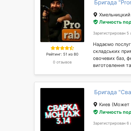
Бригада "Pro
Хмельницки
Личность по
Зарегистрирован 5 
Надаємо послуги
складських прим
Рейтинг: 51 из 80
овочевих баз, фе
0 отзывов
виготовлення т
Бригада "Сва
Киев
(Может 
Личность по
Зарегистрирован 6 