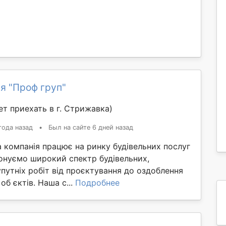
я "Проф груп"
т приехать в г. Стрижавка)
года назад
•
Был на сайте 6 дней назад
 компанія працює на ринку будівельних послуг
конуємо широкий спектр будівельних,
путніх робіт від проєктування до оздоблення
об єктів. Наша с...
Подробнее