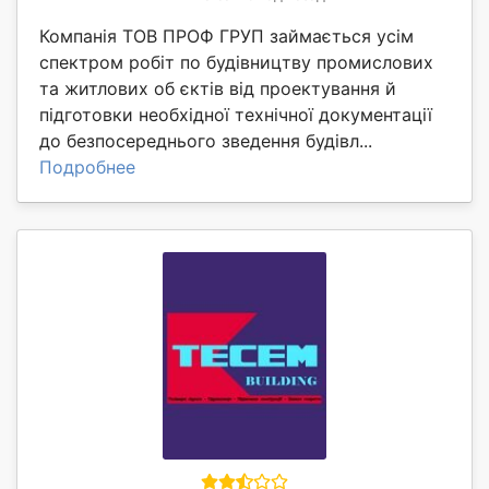
Компанія ТОВ ПРОФ ГРУП займається усім
спектром робіт по будівництву промислових
та житлових об єктів від проектування й
підготовки необхідної технічної документації
до безпосереднього зведення будівл...
Подробнее