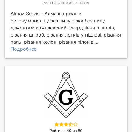
Был на сайте день назад
Almaz Servis - Алмазна різання
бетону,моноліту без пилу!різка без пилу.
демонтаж комплексний. свердління отворів,
різання штроб, різання лотків у підлозі, різання
паль, різання колон. різання пілонів....
Подробнее
Рейтинг: 40 из 80