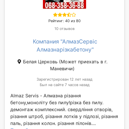
Рейтинг: 40 из 80
10 отзывов
Компания "АлмазСервіс
Алмазнарізкабетону"
Белая Церковь
(Может приехать в г.
Маневичи)
Зарегистрирован 12 лет назад
Был на сайте 7 часов назад
Almaz Servis - Алмазна різання
бетону,моноліту без пилу!різка без пилу.
демонтаж комплексний. свердління отворів,
різання штроб, різання лотків у підлозі, різання
паль, різання колон. різання пілонів....