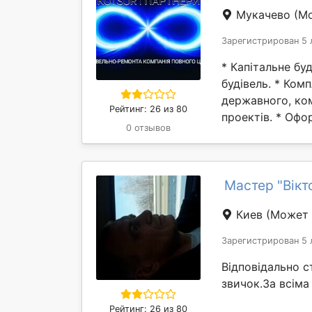
Мукачево
(М
Зарегистрирован 5 
* Капітальне бу
будівель. * Ком
державного, ком
Рейтинг: 26 из 80
проектів. * Офо
0 отзывов
Мастер "Вікт
Киев
(Может 
Зарегистрирован 5 
Відповідально 
звичок.За всіма
Рейтинг: 26 из 80