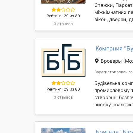
Стяжки, Паркету
міжкімнатних пе
Рейтинг: 29 из 80
вікон, дверей, 
0 отзывов
Компания "Бу
Бровары
(Мо
Зарегистрирован го
Будівельна комп
Рейтинг: 29 из 80
промисловому т
створенні безпе
0 отзывов
високу кваліфік
Бригада "Бір