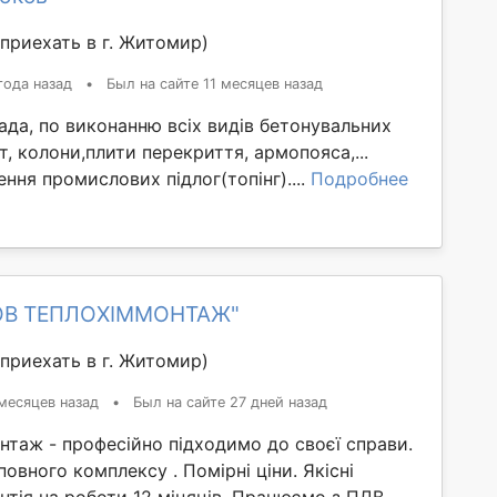
приехать в г. Житомир)
года назад
•
Был на сайте 11 месяцев назад
ада, по виконанню всіх видів бетонувальних
т, колони,плити перекриття, армопояса,...
ння промислових підлог(топінг)....
Подробнее
ТОВ ТЕПЛОХІММОНТАЖ"
приехать в г. Житомир)
месяцев назад
•
Был на сайте 27 дней назад
таж - професійно підходимо до своєї справи.
повного комплексу . Помірні ціни. Якісні