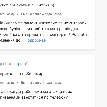
ожет приехать в г. Житомир)
лет назад
•
Был на сайте 4 года назад
дівництво та рамонт житлових та нежитлових
плекс будівельних робіт та матеріалів для
ерційного та приватного секторів. * Розробка
рмлення до...
Подробнее
ор Гончаров"
приехать в г. Житомир)
лет назад
•
Был на сайте 3 года назад
ставлюся до роботи.Не маю шкідливих
 питаннями звертатися по телефону.