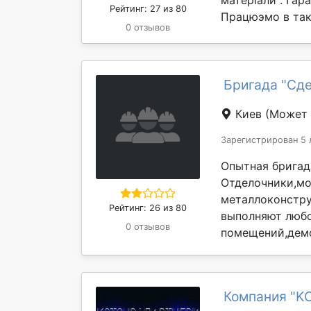
матеріали . Гар
Рейтинг: 27 из 80
Працюэмо в таки
0 отзывов
Бригада "Сде
Киев
(Может 
Зарегистрирован 5 
Опытная бригад
Отделочники,мо
металлоконстр
Рейтинг: 26 из 80
выполняют любо
0 отзывов
помещений,демо
Компания "K