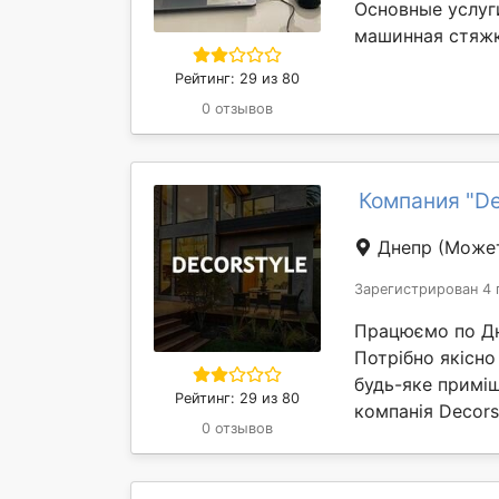
Основные услуг
машинная стяжка
Рейтинг: 29 из 80
0 отзывов
Компания "De
Днепр
(Может
Зарегистрирован 4 
Працюємо по Дні
Потрібно якісно
будь-яке приміщ
Рейтинг: 29 из 80
компанія Decors
0 отзывов