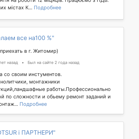
антія на роботи 12 міцяців. Працюємо з ПДВ.
х містах К...
Подробнее
лаем все на100 %"
приехать в г. Житомир)
лет назад
•
Был на сайте 2 года назад
а со своим инстументов.
нолитчики, монтажники
укций,ландшафные работы.Профессионально
й по сложности и обьему ремонт заданий и
нтаж...
Подробнее
OTSUR і ПАРТНЕРИ"