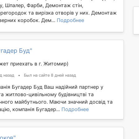
, Шпалер, Фарби, Демонтаж стін,
регородок та вирізка отворів у них. Демонтаж
дверних коробок. Дем...
Подробнее
гадер Буд"
жет приехать в г. Житомир)
д назад
•
Был на сайте 8 дней назад
анія Бугадер Буд Ваш надійний партнер у
а житлово-цивільному будівництві та
чного майбутнього. Маючи значний досвід та
ацію, компанія Бугадер...
Подробнее
юков"