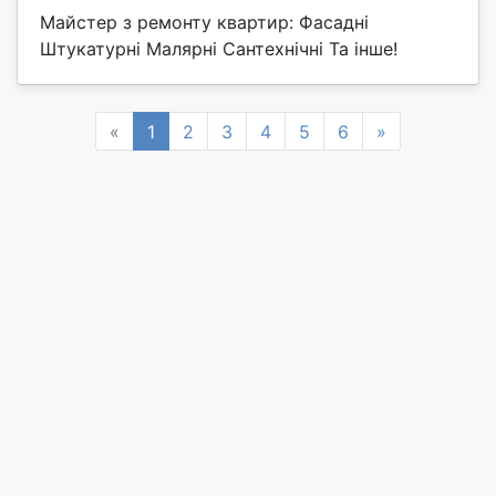
Майстер з ремонту квартир: Фасадні
Штукатурні Малярні Сантехнічні Та інше!
Previous
Next
«
1
2
3
4
5
6
»