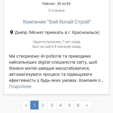
Рейтинг: 36 из 80
0 отзывов
Компания "Бей Копай Строй"
Днепр
(Может приехать в г. Красноильск)
Зарегистрирован 7 лет назад
Был на сайте 8 месяцев назад
Ми створюємо AI-роботів та приводимо
найсильніших digital-спеціалістів світу, щоб
бізнеси могли швидше масштабуватися,
автоматизувати процеси та підвищувати
ефективність у будь-яких умовах. Компанія п...
Подробнее
Previous
Next
«
1
2
3
4
5
6
»