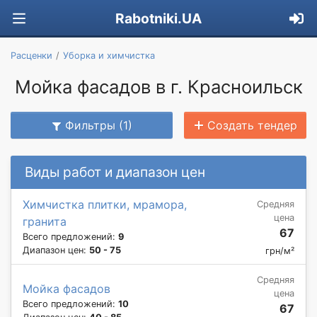
Rabotniki.UA
Расценки
Уборка и химчистка
Мойка фасадов в г. Красноильск
Фильтры (1)
Создать тендер
Виды работ и диапазон цен
Химчистка плитки, мрамора,
Средняя
цена
гранита
67
Всего предложений:
9
Диапазон цен:
50 - 75
грн/м²
Средняя
Мойка фасадов
цена
Всего предложений:
10
67