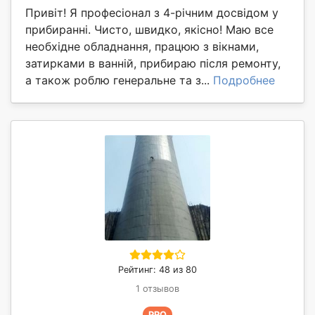
Привіт! Я професіонал з 4-річним досвідом у
прибиранні. Чисто, швидко, якісно! Маю все
необхідне обладнання, працюю з вікнами,
затирками в ванній, прибираю після ремонту,
а також роблю генеральне та з...
Подробнее
Рейтинг: 48 из 80
1 отзывов
PRO