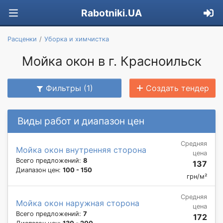
Rabotniki.UA
Расценки
Уборка и химчистка
Мойка окон в г. Красноильск
Фильтры (1)
Создать тендер
Виды работ и диапазон цен
Средняя
Мойка окон внутренняя сторона
цена
Всего предложений:
8
137
Диапазон цен:
100 - 150
грн/м²
Средняя
Мойка окон наружная сторона
цена
Всего предложений:
7
172