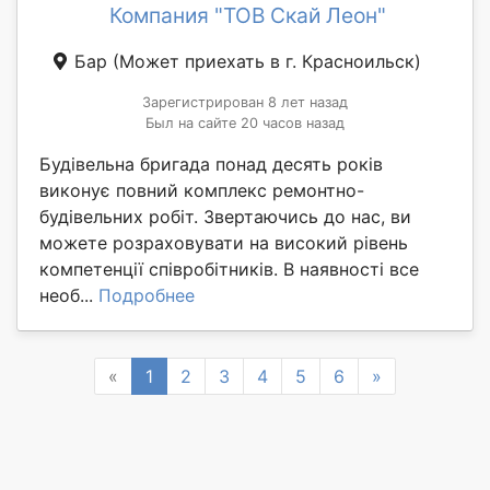
Компания "ТОВ Скай Леон"
Бар
(Может приехать в г. Красноильск)
Зарегистрирован 8 лет назад
Был на сайте 20 часов назад
Будівельна бригада понад десять років
виконує повний комплекс ремонтно-
будівельних робіт. Звертаючись до нас, ви
можете розраховувати на високий рівень
компетенції співробітників. В наявності все
необ...
Подробнее
Previous
Next
«
1
2
3
4
5
6
»