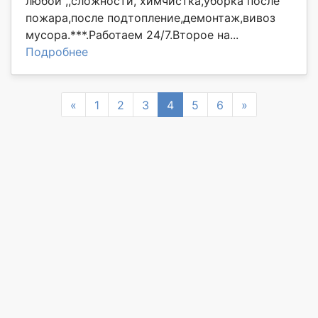
любой ,,сложности, химчистка,уборка после
пожара,после подтопление,демонтаж,вивоз
мусора.***.Работаем 24/7.Второе на...
Подробнее
Previous
Next
«
1
2
3
4
5
6
»