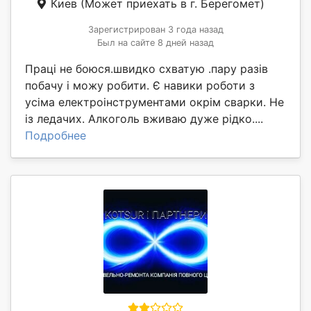
Киев
(Может приехать в г. Берегомет)
Зарегистрирован 3 года назад
Был на сайте 8 дней назад
Праці не боюся.швидко схватую .пару разів
побачу і можу робити. Є навики роботи з
усіма електроінструментами окрім сварки. Не
із ледачих. Алкоголь вживаю дуже рідко....
Подробнее