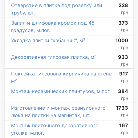
Отверстие в плитке под розетку или
228
трубу, шт.
грн
Запил и шлифовка кромок под 45
373
градусов, м.пог.
грн
Укладка плитки "кабанчик", м²
1000
грн
Декоративная гипсовая плитка, м²
933
грн
Поклейка гипсового кирпичика на стены,
917
м²
грн
Монтаж керамических плинтусов, м.пог.
384
грн
Изготовление и монтаж ревизионного
1733
люка из плитки на магнитах, шт.
грн
Монтаж плиточного декоративного
167
уголка, м.пог.
грн