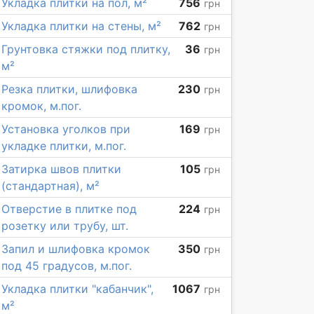
Укладка плитки на пол, м²
756
грн
Укладка плитки на стены, м²
762
грн
Грунтовка стяжки под плитку,
36
грн
м²
Резка плитки, шлифовка
230
грн
кромок, м.пог.
Установка уголков при
169
грн
укладке плитки, м.пог.
Затирка швов плитки
105
грн
(стандартная), м²
Отверстие в плитке под
224
грн
розетку или трубу, шт.
Запил и шлифовка кромок
350
грн
под 45 градусов, м.пог.
Укладка плитки "кабанчик",
1067
грн
м²