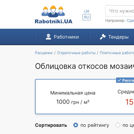
UA
RU
Например:
Сде
Работники
Тендеры
Расценки
Отделочные работы
Плиточные работ
Облицовка откосов мозаич
Рассч
Средн
Минимальная цена
1
1000
грн / м²
Сортировать
по рейтингу
по ц