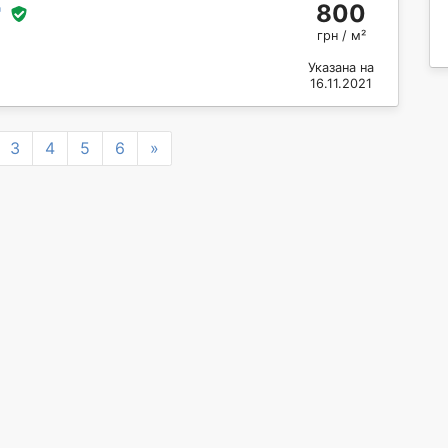
800
"
грн / м²
Указана на
16.11.2021
Next
3
4
5
6
»