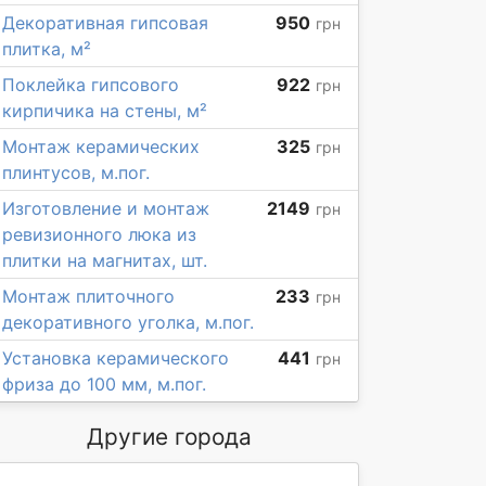
Декоративная гипсовая
950
грн
плитка, м²
Поклейка гипсового
922
грн
кирпичика на стены, м²
Монтаж керамических
325
грн
плинтусов, м.пог.
Изготовление и монтаж
2149
грн
ревизионного люка из
плитки на магнитах, шт.
Монтаж плиточного
233
грн
декоративного уголка, м.пог.
Установка керамического
441
грн
фриза до 100 мм, м.пог.
Другие города