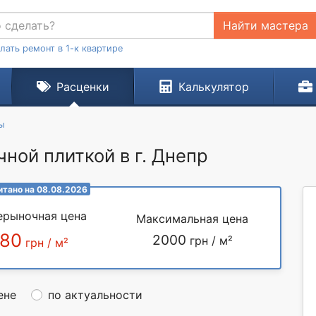
Найти мастера
лать ремонт в 1-к квартире
Расценки
Калькулятор
ы
ной плиткой в г. Днепр
итано на 08.08.2026
ерыночная цена
Максимальная цена
580
2000
грн / м²
грн / м²
ене
по актуальности