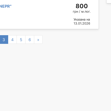
800
NEPR
"
грн / м.пог.
Указана на
13.01.2026
Next
3
4
5
6
»