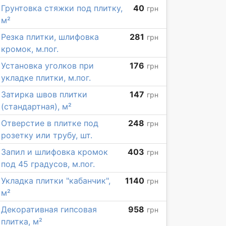
Грунтовка стяжки под плитку,
40
грн
м²
Резка плитки, шлифовка
281
грн
кромок, м.пог.
Установка уголков при
176
грн
укладке плитки, м.пог.
Затирка швов плитки
147
грн
(стандартная), м²
Отверстие в плитке под
248
грн
розетку или трубу, шт.
Запил и шлифовка кромок
403
грн
под 45 градусов, м.пог.
Укладка плитки "кабанчик",
1140
грн
м²
Декоративная гипсовая
958
грн
плитка, м²