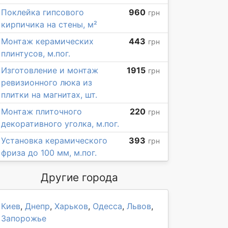
Поклейка гипсового
960
грн
кирпичика на стены, м²
Монтаж керамических
443
грн
плинтусов, м.пог.
Изготовление и монтаж
1915
грн
ревизионного люка из
плитки на магнитах, шт.
Монтаж плиточного
220
грн
декоративного уголка, м.пог.
Установка керамического
393
грн
фриза до 100 мм, м.пог.
Другие города
Киев
,
Днепр
,
Харьков
,
Одесса
,
Львов
,
Запорожье