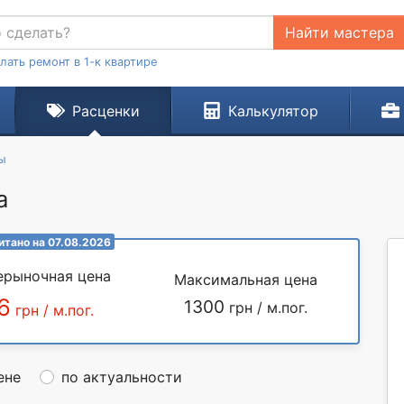
Найти мастера
лать ремонт в 1-к квартире
Расценки
Калькулятор
ы
а
итано на 07.08.2026
ерыночная цена
Максимальная цена
6
1300
грн / м.пог.
грн / м.пог.
ене
по актуальности