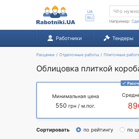
UA
RU
Например:
Сде
Работники
Тендеры
Расценки
Отделочные работы
Плиточные работ
Облицовка плиткой короб
Рассч
Средн
Минимальная цена
89
550
грн / м.пог.
Сортировать
по рейтингу
по ц