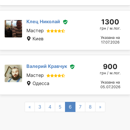
1300
Клец Николай
грн / м.пог.
Мастер
Указана на
Киев
17.07.2026
900
Валерий Кравчук
грн / м.пог.
Мастер
Указана на
Одесса
05.07.2026
Previous
Next
«
3
4
5
6
7
8
»