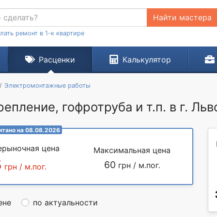
Найти мастера
лать ремонт в 1-к квартире
Расценки
Калькулятор
Электромонтажные работы
епление, гофротруба и т.п. в г. Льв
итано на 08.08.2026
ерыночная цена
Максимальная цена
5
60
грн / м.пог.
грн / м.пог.
ене
по актуальности