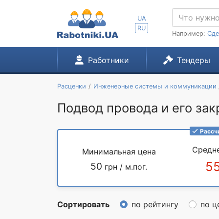
UA
RU
Например:
Сде
Работники
Тендеры
Расценки
Инженерные системы и коммуникации
Подвод провода и его закр
Рассч
Средн
Минимальная цена
5
50
грн / м.пог.
Сортировать
по рейтингу
по ц