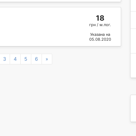
18
грн / м.пог.
Указана на
05.08.2020
Next
3
4
5
6
»