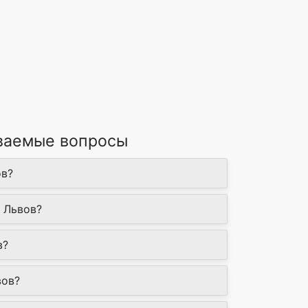
даваемые вопросы
ов?
. Львов?
в?
вов?