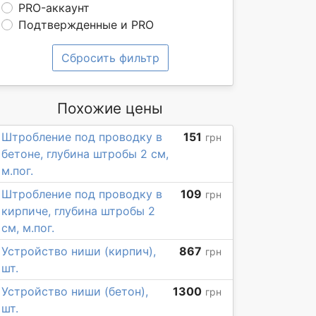
PRO-аккаунт
Подтвержденные и PRO
Сбросить фильтр
Похожие цены
Штробление под проводку в
151
грн
бетоне, глубина штробы 2 см,
м.пог.
Штробление под проводку в
109
грн
кирпиче, глубина штробы 2
см, м.пог.
Устройство ниши (кирпич),
867
грн
шт.
Устройство ниши (бетон),
1300
грн
шт.