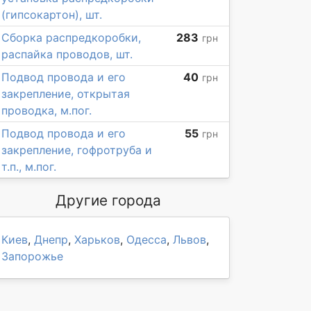
(гипсокартон), шт.
Сборка распредкоробки,
283
грн
распайка проводов, шт.
Подвод провода и его
40
грн
закрепление, открытая
проводка, м.пог.
Подвод провода и его
55
грн
закрепление, гофротруба и
т.п., м.пог.
Другие города
Киев
,
Днепр
,
Харьков
,
Одесса
,
Львов
,
Запорожье