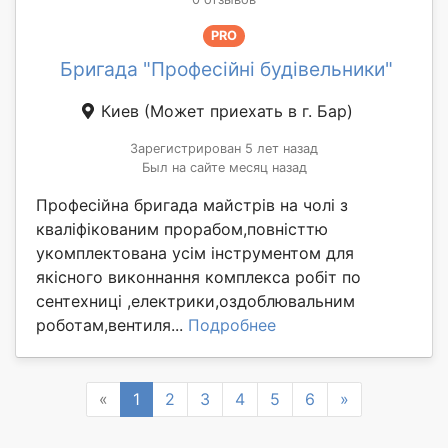
PRO
Бригада "Професійні будівельники"
Киев
(Может приехать в г. Бар)
Зарегистрирован 5 лет назад
Был на сайте месяц назад
Професійна бригада майстрів на чолі з
кваліфікованим прорабом,повністтю
укомплектована усім інструментом для
якісного виконнання комплекса робіт по
сентехниці ,електрики,оздоблювальним
роботам,вентиля...
Подробнее
Previous
Next
«
1
2
3
4
5
6
»