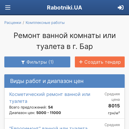
Rabotniki.UA
Расценки
Комплексные работы
Ремонт ванной комнаты или
туалета в г. Бар
Фильтры (1)
Создать тендер
Виды работ и диапазон цен
Косметический ремонт ванной или
Средняя
цена
туалета
8015
Всего предложений:
54
Диапазон цен:
5000 - 11000
грн/м²
Средняя
"Евроремонт" ванной или туалета