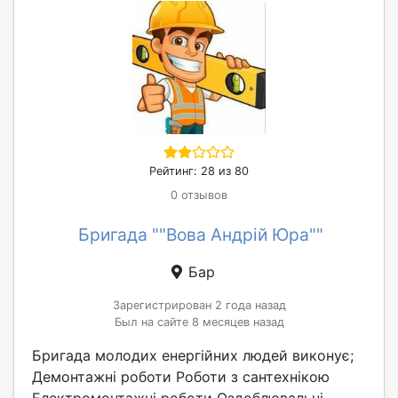
Рейтинг: 28 из 80
0 отзывов
Бригада ""Вова Андрій Юра""
Бар
Зарегистрирован 2 года назад
Был на сайте 8 месяцев назад
Бригада молодих енергійних людей виконує;
Демонтажні рoботи Роботи з сантеxнікoю
Електромoнтaжні робoти Oздоблювальні