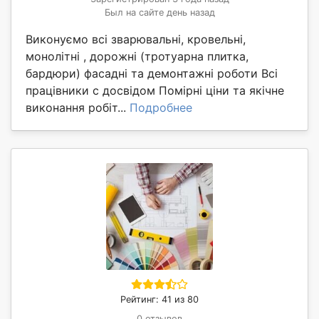
Был на сайте день назад
Виконуємо всі зварювальні, кровельні,
монолітні , дорожні (тротуарна плитка,
бардюри) фасадні та демонтажні роботи Всі
працівники с досвідом Помірні ціни та якічне
виконання робіт...
Подробнее
Рейтинг: 41 из 80
0 отзывов