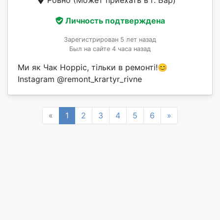
Ровно
(Может приехать в г. Бар)
Личность подтверждена
Зарегистрирован 5 лет назад
Был на сайте 4 часа назад
Ми як Чак Норріс, тільки в ремонті!😊
Instagram @remont_krartyr_rivne
Previous
Next
«
1
2
3
4
5
6
»