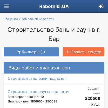
Rabotniki.UA
Расценки
Комплексные работы
Строительство бань и саун в г.
Бар
Фильтры (1)
Создать тендер
Виды работ и диапазон цен
Строительство бани под ключ
Средняя
Строительство сауны под ключ
цена
Всего предложений:
10
220508
Диапазон цен:
180000 - 250033
грн/шт.