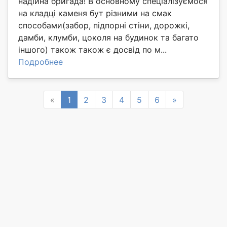
надійна бригада! В основному спеціалізуємося
на кладці каменя бут різними на смак
способами(забор, підпорні стіни, дорожкі,
дамби, клумби, цоколя на будинок та багато
іншого) також також є досвід по м...
Подробнее
Previous
Next
«
1
2
3
4
5
6
»