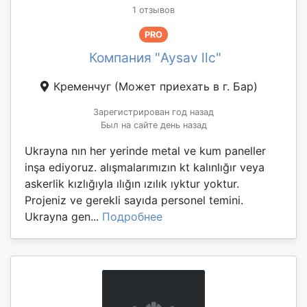
1 отзывов
PRO
Компания "Aysav llc"
Кременчуг
(Может приехать в г. Бар)
Зарегистрирован год назад
Был на сайте день назад
Ukrayna nın her yerinde metal ve kum paneller
inşa ediyoruz. alışmalarımızın kt kalınlığır veya
askerlik kızlığıyla ılığın ızılık ıyktur yoktur.
Projeniz ve gerekli sayıda personel temini.
Ukrayna gen...
Подробнее