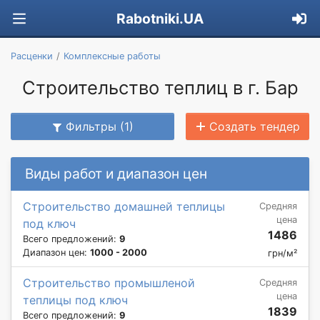
Rabotniki.UA
Расценки
Комплексные работы
Строительство теплиц в г. Бар
Фильтры (1)
Создать тендер
Виды работ и диапазон цен
Строительство домашней теплицы
Средняя
цена
под ключ
1486
Всего предложений:
9
Диапазон цен:
1000 - 2000
грн/м²
Строительство промышленой
Средняя
цена
теплицы под ключ
1839
Всего предложений:
9