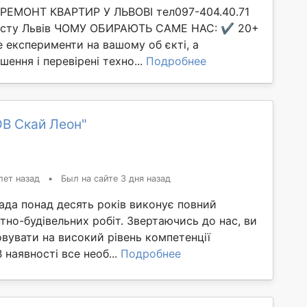
ЕМОНТ КВАРТИР У ЛЬВОВІ тел097-404.40.71
істу Львів ЧОМУ ОБИРАЮТЬ САМЕ НАС: ✔️ 20+
е експерименти на вашому об єкті, а
шення і перевірені техно...
Подробнее
ОВ Скай Леон"
лет назад
•
Был на сайте 3 дня назад
ада понад десять років виконує повний
но-будівельних робіт. Звертаючись до нас, ви
вувати на високий рівень компетенції
В наявності все необ...
Подробнее