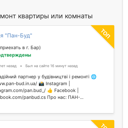
монт квартиры или комнаты
я "Пан-Буд"
приехать в г. Бар)
одтверждены
лет назад
•
Был на сайте 16 минут назад
ійний партнер у будівництві і ремонті 🌐
ww.pan-bud.in.ua/ 📸 Instagram |
tagram.com/pan.bud_/ 👍 Facebook |
ebook.com/panbud.cs Про нас: ПАН-...