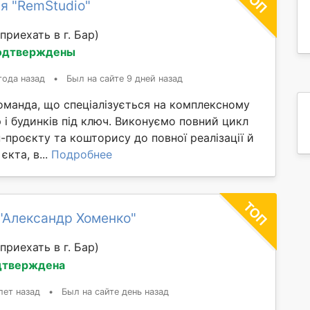
я "RemStudio"
приехать в г. Бар)
одтверждены
года назад
•
Был на сайте 9 дней назад
оманда, що спеціалізується на комплексному
 і будинків під ключ. Виконуємо повний цикл
н-проєкту та кошторису до повної реалізації й
єкта, в...
Подробнее
"Александр Хоменко"
приехать в г. Бар)
дтверждена
лет назад
•
Был на сайте день назад