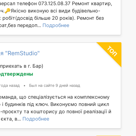
версал телефон 073.125.08.37 Ремонт квартир,
юч.🔑Якісно виконую всі види будівельно-
робіт(досвід більше 20 років). Ремонт без
ат,без передоп...
Подробнее
я "RemStudio"
приехать в г. Бар)
одтверждены
года назад
•
Был на сайте 9 дней назад
оманда, що спеціалізується на комплексному
 і будинків під ключ. Виконуємо повний цикл
н-проєкту та кошторису до повної реалізації й
єкта, в...
Подробнее