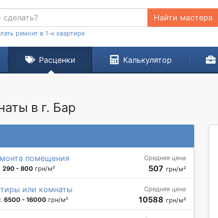
Найти мастера
лать ремонт в 1-к квартире
Расценки
Калькулятор
аты в г. Бар
емонта помещения
Средняя цена
507
:
290 - 800
грн/м²
грн/м²
ртиры или комнаты
Средняя цена
10588
н:
6500 - 16000
грн/м²
грн/м²