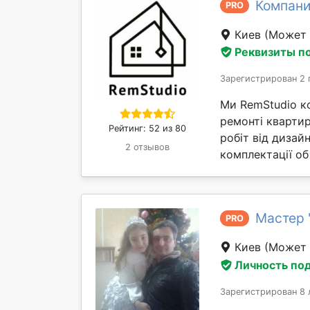
Компани
PRO
Киев
(Может 
Реквизиты п
Зарегистрирован 2 
Ми RemStudio к
ремонті квартир
Рейтинг: 52 из 80
робіт від дизай
2 отзывов
комплектації об 
Мастер 
PRO
Киев
(Может 
Личность по
Зарегистрирован 8 