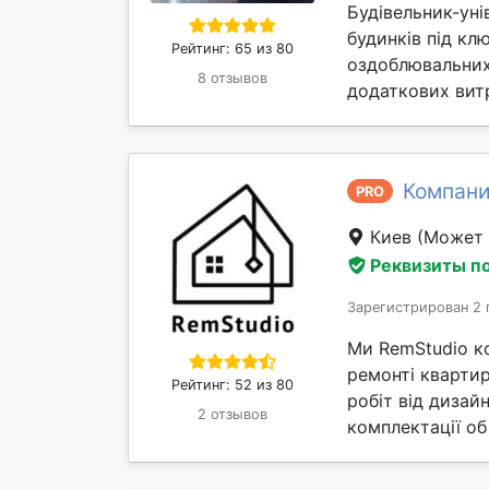
Будівельник-уні
будинків під кл
Рейтинг: 65 из 80
оздоблювальних 
8 отзывов
додаткових витр
Компани
PRO
Киев
(Может 
Реквизиты п
Зарегистрирован 2 
Ми RemStudio к
ремонті квартир
Рейтинг: 52 из 80
робіт від дизай
2 отзывов
комплектації об 