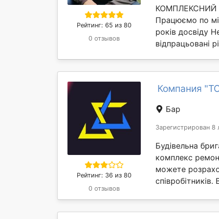
КОМПЛЕКСНИЙ Р
Працюємо по м
Рейтинг: 65 из 80
років досвіду Н
0 отзывов
відпрацьовані рі
Компания "Т
Бар
Зарегистрирован 8 
Будівельна бриг
комплекс ремонт
можете розрахо
Рейтинг: 36 из 80
співробітників. 
0 отзывов