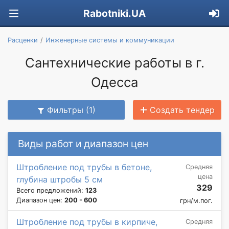
Rabotniki.UA
Расценки
Инженерные системы и коммуникации
Сантехнические работы в г.
Одесса
Фильтры (1)
Создать тендер
Виды работ и диапазон цен
Штробление под трубы в бетоне,
Средняя
цена
глубина штробы 5 см
329
Всего предложений:
123
Диапазон цен:
200 - 600
грн/м.пог.
Штробление под трубы в кирпиче,
Средняя