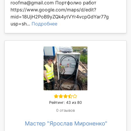
roofma@gmail.com Портфолио работ
https://www.google.com/maps/d/edit?
mid=18UjH2PoB9yZQk4ytVYr4vcpGdYar77g
usp=sh...
Подробнее
Рейтинг: 43 из 80
0 отзывов
Мастер "Ярослав Мироненко"