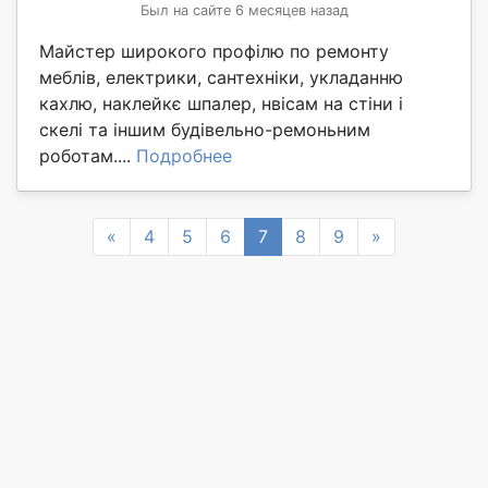
Был на сайте 6 месяцев назад
Майстер широкого профілю по ремонту
меблів, електрики, сантехніки, укладанню
кахлю, наклейкє шпалер, нвісам на стіни і
скелі та іншим будівельно-ремоньним
роботам....
Подробнее
Previous
Next
«
4
5
6
7
8
9
»