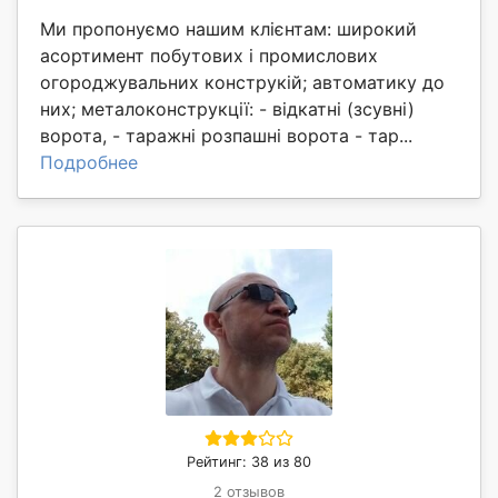
Ми пропонуємо нашим клієнтам: широкий
асортимент побутових і промислових
огороджувальних конструкій; автоматику до
них; металоконструкції: - відкатні (зсувні)
ворота, - таражні розпашні ворота - тар...
Подробнее
Рейтинг: 38 из 80
2 отзывов