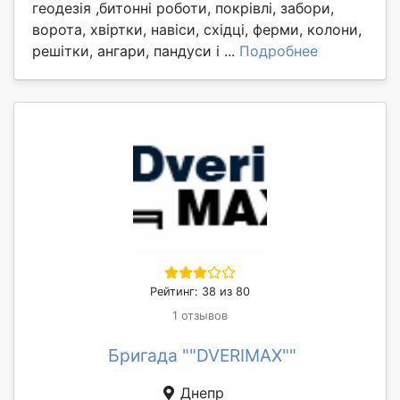
геодезія ,битонні роботи, покрівлі, забори,
ворота, хвіртки, навіси, східці, ферми, колони,
решітки, ангари, пандуси і ...
Подробнее
Рейтинг: 38 из 80
1 отзывов
Бригада ""DVERIMAX""
Днепр