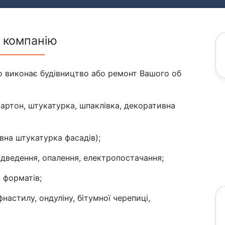
 компанію
о виконає будівництво або ремонт Вашого об
картон, штукатурка, шпаклівка, декоративна
вна штукатурка фасадів);
дведення, опалення, електропостачання;
 форматів;
настилу, ондуліну, бітумної черепиці,