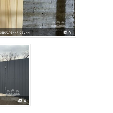
здоблення сауни
9
4