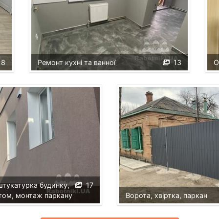
18
Ремонт кухні та ванної
13
О
тукатурка будинку,
17
том, монтаж паркану
Ворота, хвіртка, паркан