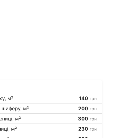
у, м²
140
грн
 шиферу, м²
200
грн
епиці, м²
300
грн
иці, м²
230
грн