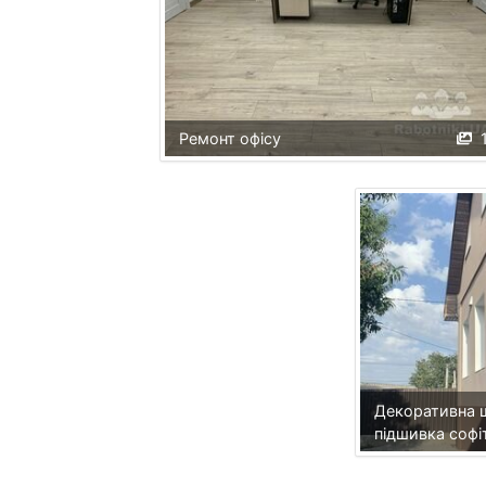
Ремонт офісу
Декоративна ш
підшивка софі