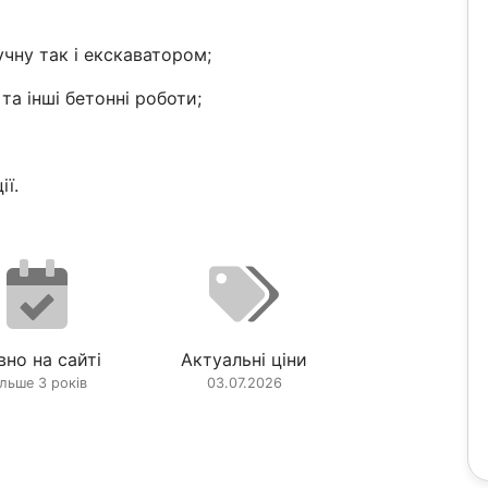
учну так і екскаватором;
та інші бетонні роботи;
ії.
вно на сайті
Актуальні ціни
ільше 3 років
03.07.2026