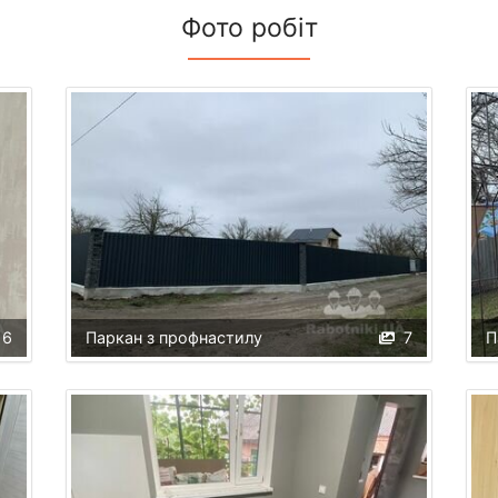
Фото робіт
16
Паркан з профнастилу
7
П