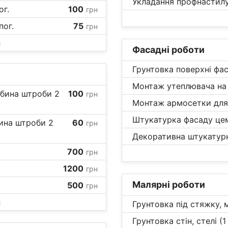
Укладання профнастилу
ог.
100
грн
пог.
75
грн
и
Фасадні роботи
Грунтовка поверхні фас
Монтаж утеплювача на 
ибина штроби 2
100
грн
Монтаж армосетки для 
Штукатурка фасаду цем
бина штроби 2
60
грн
Декоративна штукатурка 
700
грн
1200
грн
Малярні роботи
500
грн
и
Грунтовка під стяжку, 
Грунтовка стін, стелі (1