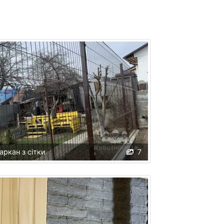
аркан з сітки
7