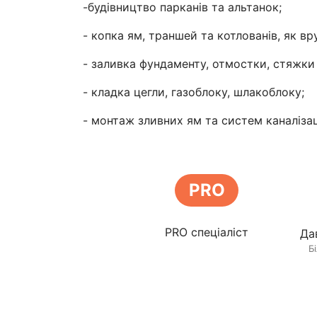
-будівництво парканів та альтанок;
- копка ям, траншей та котлованів, як вр
- заливка фундаменту, отмостки, стяжки 
- кладка цегли, газоблоку, шлакоблоку;
- монтаж зливних ям та систем каналізац
PRO
PRO спеціаліст
Да
Б