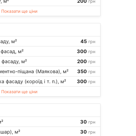
, м²
200
грн
Показати ще ціни
аду, м²
45
грн
фасад, м²
300
грн
фасаду, м²
200
грн
ентно-піщана (Маякова), м²
350
грн
фасаду (короїд і т. п.), м²
300
грн
Показати ще ціни
м²
30
грн
 шар), м²
30
грн