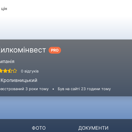
 цін
илкомінвест
PRO
мпанія
0 відгуків
Кропивницький
еєстрований 3 роки тому
•
Був на сайті 23 години тому
ФОТО
ДОКУМЕНТИ