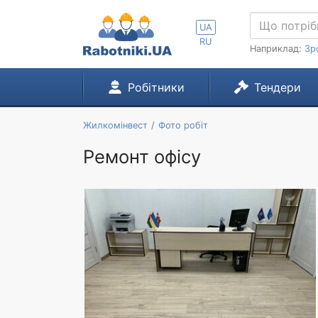
UA
RU
Наприклад:
Зр
Робітники
Тендери
Жилкомінвест
Фото робіт
Ремонт офісу