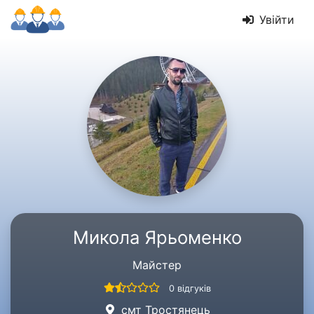
Увійти
Микола Ярьоменко
Майстер
0 відгуків
смт Тростянець