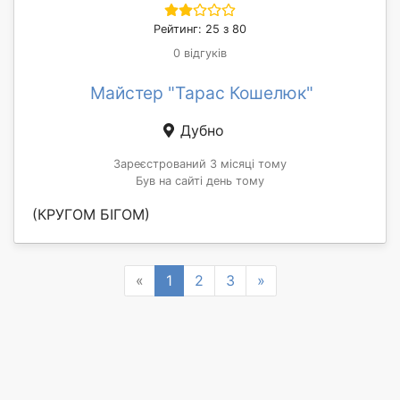
Рейтинг: 25 з 80
0 відгуків
Майстер "Тарас Кошелюк"
Дубно
Зареєстрований 3 місяці тому
Був на сайті день тому
(КРУГОМ БІГОМ)
Previous
Next
«
1
2
3
»