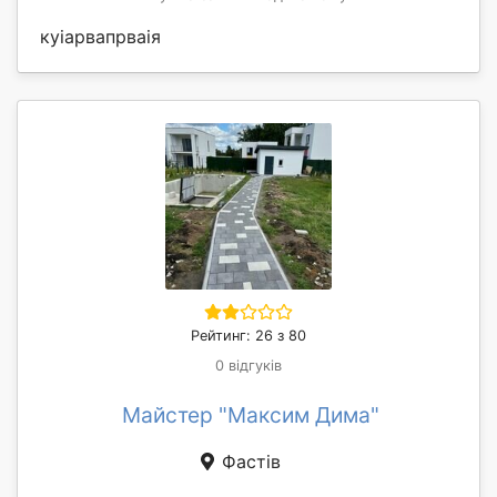
куіарвапрваія
Рейтинг: 26 з 80
0 відгуків
Майстер "Максим Дима"
Фастів