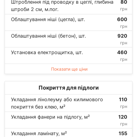
Штроблення під проводку в цеглі, глибина
80
штроби 2 см, м.пог.
грн
Облаштування ніші (цегла), шт.
600
грн
Облаштування ніші (бетон), шт.
920
грн
Установка електрощитка, шт.
460
грн
Показати ще ціни
Покриття для підлоги
Укладання лінолеуму або килимового
110
покриття без клею, м²
грн
Укладання фанери на підлогу, м²
120
грн
Укладання ламінату, м²
155