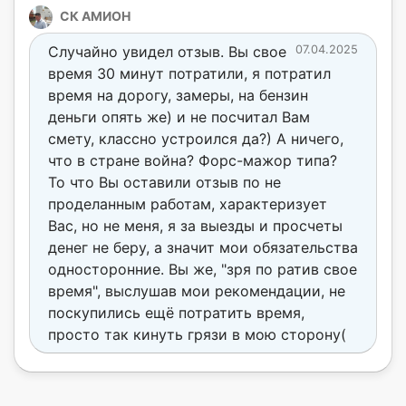
СК АМИОН
Случайно увидел отзыв. Вы свое
07.04.2025
время 30 минут потратили, я потратил
время на дорогу, замеры, на бензин
деньги опять же) и не посчитал Вам
смету, классно устроился да?) А ничего,
что в стране война? Форс-мажор типа?
То что Вы оставили отзыв по не
проделанным работам, характеризует
Вас, но не меня, я за выезды и просчеты
денег не беру, а значит мои обязательства
односторонние. Вы же, "зря по ратив свое
время", выслушав мои рекомендации, не
поскупились ещё потратить время,
просто так кинуть грязи в мою сторону(