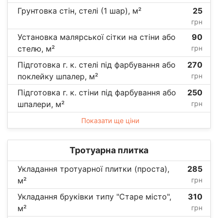
Грунтовка стін, стелі (1 шар), м²
25
грн
Установка малярської сітки на стіни або
90
стелю, м²
грн
Підготовка г. к. стелі під фарбування або
270
поклейку шпалер, м²
грн
Підготовка г. к. стіни під фарбування або
250
шпалери, м²
грн
Показати ще ціни
Тротуарна плитка
Укладання тротуарної плитки (проста),
285
м²
грн
Укладання бруківки типу "Старе місто",
310
м²
грн