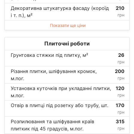
Декоративна штукатурка фасаду (короїд
210
і т. п.), м²
грн
Показати ще ціни
Плиточні роботи
Грунтовка стяжки під плитку, м²
26
грн
Різання плитки, шліфування кромок,
200
м.пог.
грн
Установка куточків при укладанні плитки,
120
м.пог.
грн
Отвір в плитці під розетку або трубу, шт.
170
грн
Розпилювання та шліфування країв
315
плиткик під 45 градусів, м.пог.
грн