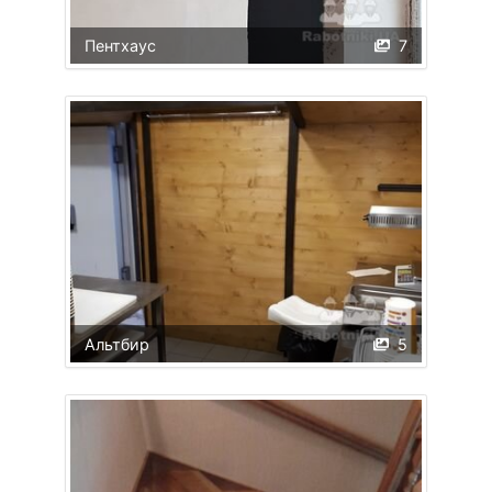
Пентхаус
7
Альтбир
5