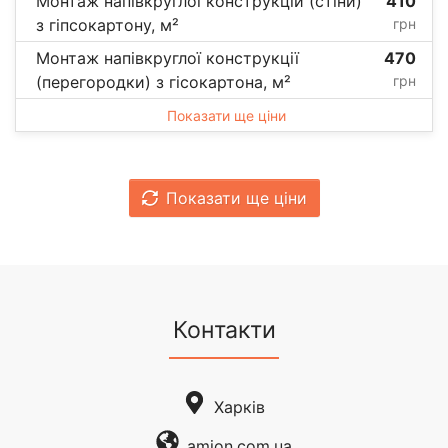
Монтаж напівкруглої конструкцій (стіни)
410
з гіпсокартону, м²
грн
Монтаж напівкруглої конструкції
470
(перегородки) з гісокартона, м²
грн
Показати ще ціни
Показати ще ціни
Контакти
Харків
amion.com.ua