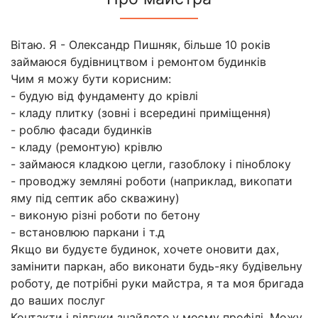
Вітаю. Я - Олександр Пишняк, більше 10 років
займаюся будівництвом і ремонтом будинків
Чим я можу бути корисним:
- будую від фундаменту до крівлі
- кладу плитку (зовні і всередині приміщення)
- роблю фасади будинків
- кладу (ремонтую) крівлю
- займаюся кладкою цегли, газоблоку і піноблоку
- проводжу земляні роботи (наприклад, викопати
яму під септик або скважину)
- виконую різні роботи по бетону
- встановлюю паркани і т.д
Якщо ви будуєте будинок, хочете оновити дах,
замінити паркан, або виконати будь-яку будівельну
роботу, де потрібні руки майстра, я та моя бригада
до ваших послуг
Контакти і відгуки знайдете у моєму профілі. Можу