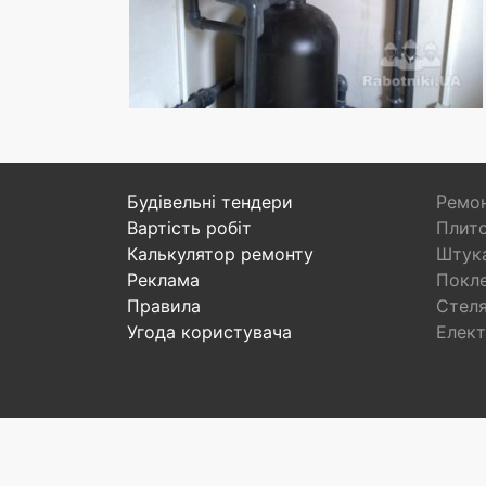
Будівельні тендери
Ремон
Вартість робіт
Плито
Калькулятор ремонту
Штука
Реклама
Покл
Правила
Стел
Угода користувача
Елект