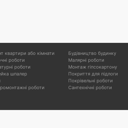
т квартири або кімнати
Будівництво будинку
чні роботи
Малярні роботи
турні роботи
Монтаж гіпсокартону
ейка шпалер
Покриття для підлоги
я
Покрівельні роботи
ромонтажні роботи
Сантехнічні роботи