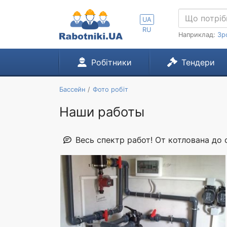
UA
RU
Наприклад:
Зр
Робітники
Тендери
Бассейн
Фото робіт
Наши работы
Весь спектр работ! От котлована до