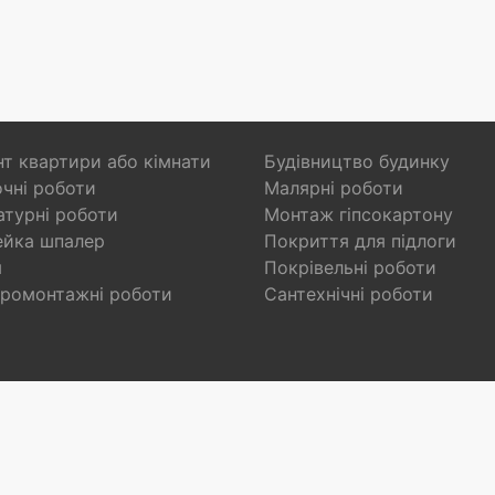
т квартири або кімнати
Будівництво будинку
чні роботи
Малярні роботи
турні роботи
Монтаж гіпсокартону
ейка шпалер
Покриття для підлоги
я
Покрівельні роботи
ромонтажні роботи
Сантехнічні роботи