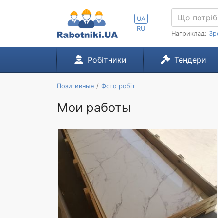
UA
RU
Наприклад:
Зр
Робітники
Тендери
Позитивные
Фото робіт
Мои работы