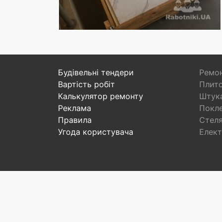
Будівельні тендери
Ремон
Вартість робіт
Плито
Калькулятор ремонту
Штука
Реклама
Покл
Правила
Стел
Угода користувача
Елект