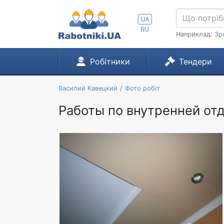
UA
RU
Наприклад:
Зр
Робітники
Тендери
Василий Кавецкий
Фото робіт
Работы по внутренней от