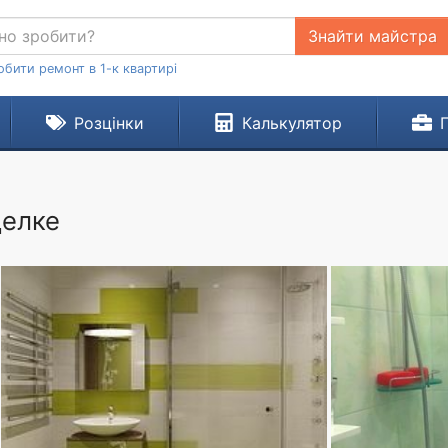
Знайти майстра
обити ремонт в 1-к квартирі
Розцінки
Калькулятор
делке