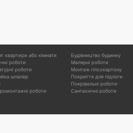
т квартири або кімнати
Будівництво будинку
чні роботи
Малярні роботи
турні роботи
Монтаж гіпсокартону
ейка шпалер
Покриття для підлоги
я
Покрівельні роботи
ромонтажні роботи
Сантехнічні роботи