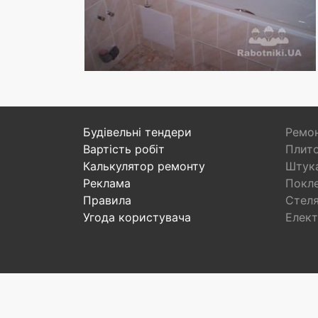
Будівельні тендери
Ремон
Вартість робіт
Плито
Калькулятор ремонту
Штука
Реклама
Покл
Правила
Стел
Угода користувача
Елект