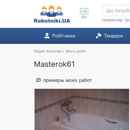
UA
RU
Наприклад:
Зр
Робітники
Тендери
Юрий Аксютин
Фото робіт
Masterok61
примеры моих работ