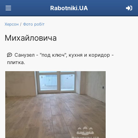
Rabotniki.UA
Херсон
Фото робіт
Михайловича
Санузел - "под ключ", кухня и коридор -
плитка.