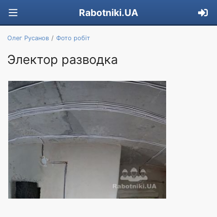
Rabotniki.UA
Олег Русанов
Фото робіт
Электор разводка