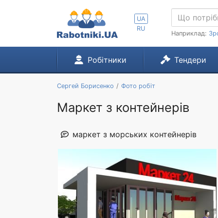
UA
RU
Наприклад:
Зр
Робітники
Тендери
Сергей Борисенко
Фото робіт
Маркет з контейнерів
маркет з морських контейнерів