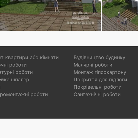
т квартири або кімнати
Будівництво будинку
чні роботи
Малярні роботи
турні роботи
Монтаж гіпсокартону
ейка шпалер
Покриття для підлоги
я
Покрівельні роботи
ромонтажні роботи
Сантехнічні роботи