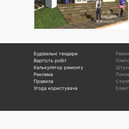
Будівельні тендери
Ремон
Вартість робіт
Плито
Калькулятор ремонту
Штука
Реклама
Покл
Правила
Стел
Угода користувача
Елект