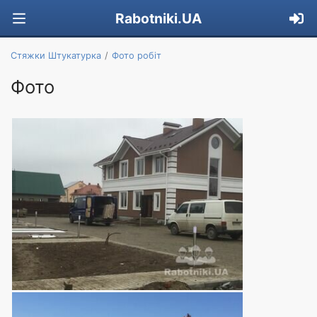
Rabotniki.UA
Стяжки Штукатурка
Фото робіт
Фото