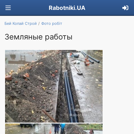
Rabotniki.UA
Бей Копай Строй
Фото робіт
Земляные работы