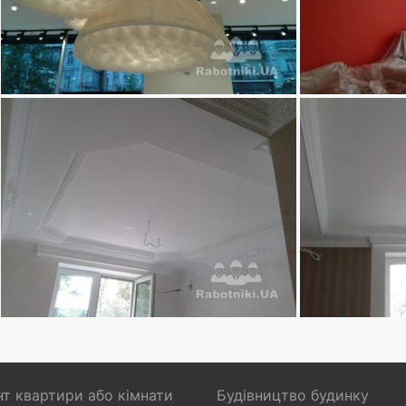
т квартири або кімнати
Будівництво будинку