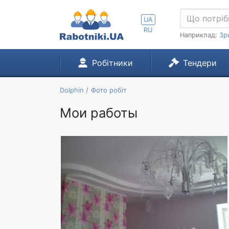
UA
RU
Наприклад:
Зр
Робітники
Тендери
Dolphin
Фото робіт
Мои работы