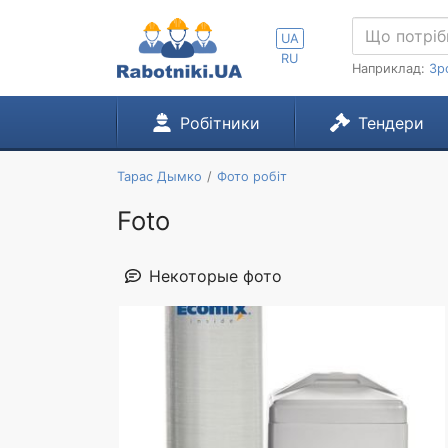
UA
RU
Наприклад:
Зр
Робітники
Тендери
Тарас Дымко
Фото робіт
Foto
Некоторые фото