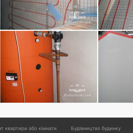
т квартири або кімнати
Будівництво будинку