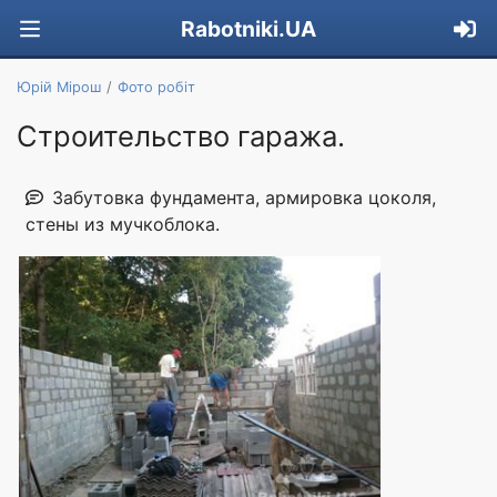
Rabotniki.UA
Юрій Мірош
Фото робіт
Строительство гаража.
Забутовка фундамента, армировка цоколя,
стены из мучкоблока.