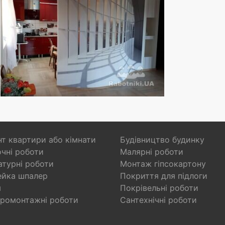
т квартири або кімнати
Будівництво будинку
чні роботи
Малярні роботи
турні роботи
Монтаж гіпсокартону
ейка шпалер
Покриття для підлоги
я
Покрівельні роботи
ромонтажні роботи
Сантехнічні роботи