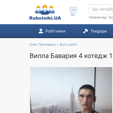
UA
RU
Наприклад:
Зр
Робітники
Тендери
Олег Пилипенко
Фото робіт
Вилла Бавария 4 котедж 1