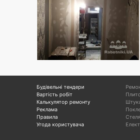
Будівельні тендери
Ремон
Вартість робіт
Плито
Калькулятор ремонту
Штука
Реклама
Покл
Правила
Стел
Угода користувача
Елект