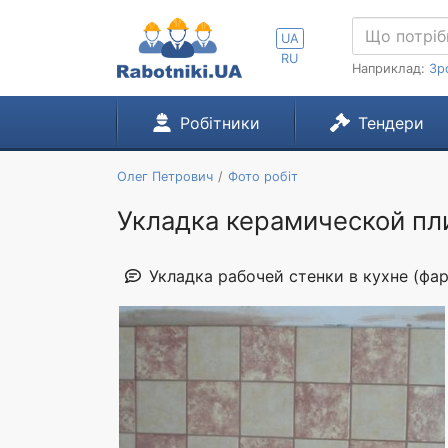
UA
RU
Наприклад:
Зр
Робітники
Тендери
Олег Петрович
Фото робіт
Укладка керамической пли
Укладка рабочей стенки в кухне (фар