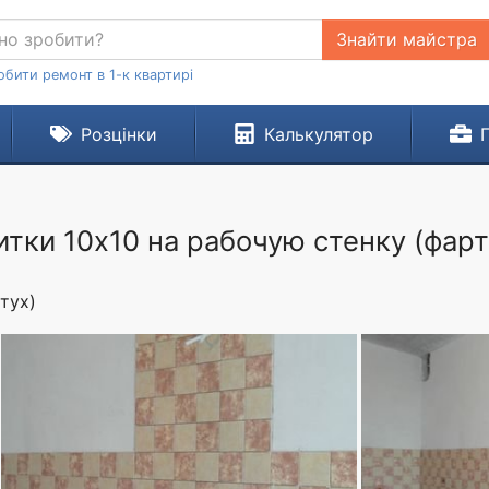
Знайти майстра
обити ремонт в 1-к квартирі
Розцінки
Калькулятор
тки 10х10 на рабочую стенку (фарт
тух)