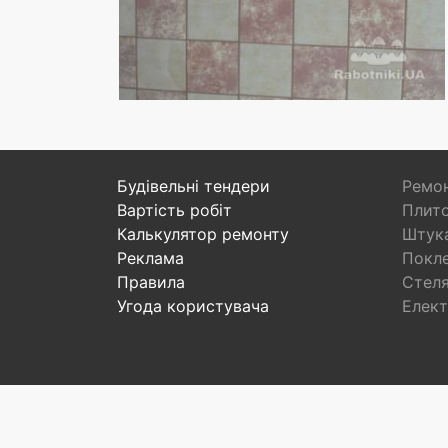
Будівельні тендери
Ремон
Вартість робіт
Плито
Калькулятор ремонту
Штука
Реклама
Покл
Правила
Стел
Угода користувача
Елект