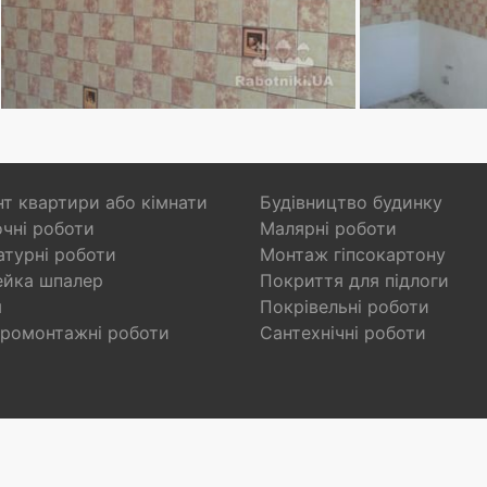
т квартири або кімнати
Будівництво будинку
чні роботи
Малярні роботи
турні роботи
Монтаж гіпсокартону
ейка шпалер
Покриття для підлоги
я
Покрівельні роботи
ромонтажні роботи
Сантехнічні роботи